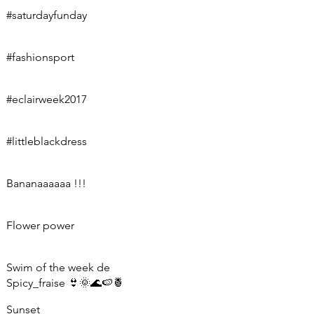
#saturdayfunday
#fashionsport
#eclairweek2017
#littleblackdress
Bananaaaaaa !!!
Flower power
Swim of the week de
Spicy_fraise 👙🌞🌊🍉🍍
Sunset