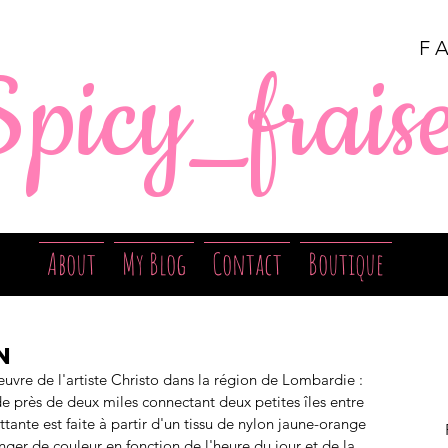
F
Spicy_frais
About
My Blog
Contact
Boutique
n
euvre de l'artiste Christo dans la région de Lombardie : 
de près de deux miles connectant deux petites îles entre 
ottante est faite à partir d'un tissu de nylon jaune-orange 
er de couleur en fonction de l'heure du jour et de la 