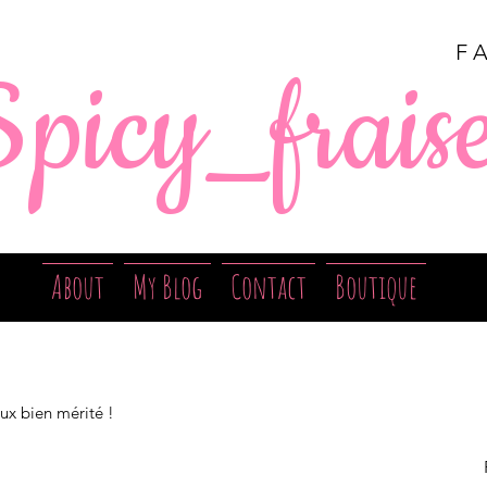
F
Spicy_frais
About
My Blog
Contact
Boutique
eux bien mérité !