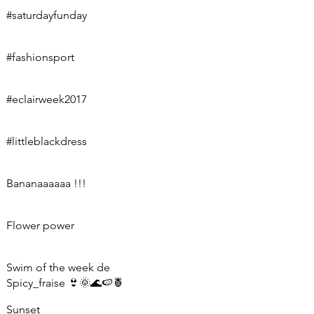
#saturdayfunday
#fashionsport
#eclairweek2017
#littleblackdress
Bananaaaaaa !!!
Flower power
Swim of the week de
Spicy_fraise 👙🌞🌊🍉🍍
Sunset