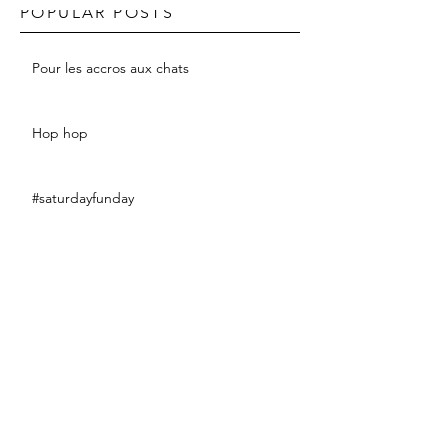
POPULAR POSTS
Pour les accros aux chats
Hop hop
#saturdayfunday
#fashionsport
#eclairweek2017
#littleblackdress