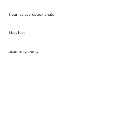
Pour les accros aux chats
Hop hop
#saturdayfunday
#fashionsport
#eclairweek2017
#littleblackdress
Bananaaaaaa !!!