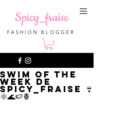
Spicy_fraise
FASHION BLOGGER
Swim of the
week de
Spicy_fraise 👙
🌞🌊🍉🍍