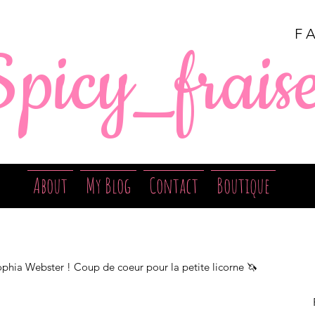
F
Spicy_frais
About
My Blog
Contact
Boutique
ia Webster ! Coup de coeur pour la petite licorne 🦄 