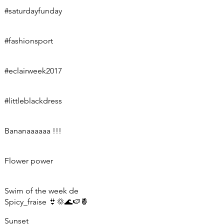
#saturdayfunday
#fashionsport
#eclairweek2017
#littleblackdress
Bananaaaaaa !!!
Flower power
Swim of the week de
Spicy_fraise 👙🌞🌊🍉🍍
Sunset