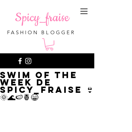
Spicy_fraise
FASHION BLOGGER
Swim of the
week de
Spicy_fraise 👙
🌞🌊🍉🍍😁