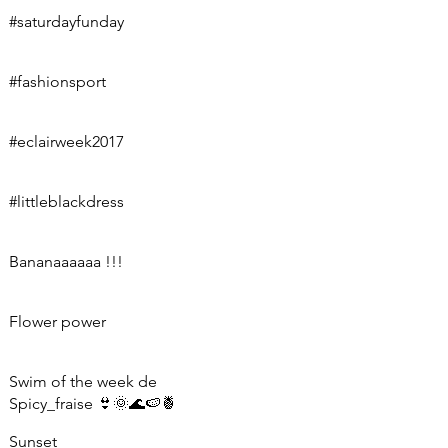
#saturdayfunday
#fashionsport
#eclairweek2017
#littleblackdress
Bananaaaaaa !!!
Flower power
Swim of the week de
Spicy_fraise 👙🌞🌊🍉🍍
Sunset