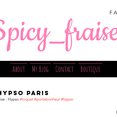
F
Spicy_frais
About
My Blog
Contact
Boutique
Hypso Paris
ise : Hypso 
#loquet
#portebonheur
#hypso