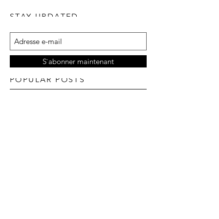
STAY UPDATED
S`abonner maintenant
POPULAR POSTS
Pour les accros aux chats
Hop hop
#saturdayfunday
#fashionsport