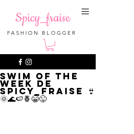
Spicy_fraise
FASHION BLOGGER
Swim of the
week de
Spicy_fraise 👙
🌞🌊🍉🍍😁😜