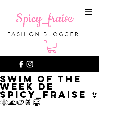
Spicy_fraise
FASHION BLOGGER
Swim of the
week de
Spicy_fraise 👙
🌞🌊🍉🍍😁