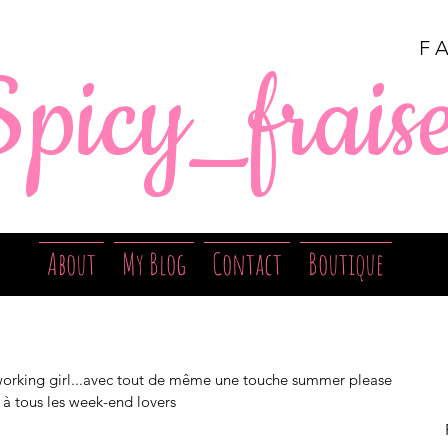
F
Spicy_frais
About
My Blog
Contact
Boutique
king girl...avec tout de même une touche summer please 
 à tous les week-end lovers