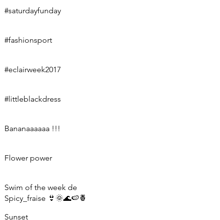
#saturdayfunday
#fashionsport
#eclairweek2017
#littleblackdress
Bananaaaaaa !!!
Flower power
Swim of the week de
Spicy_fraise 👙🌞🌊🍉🍍
Sunset