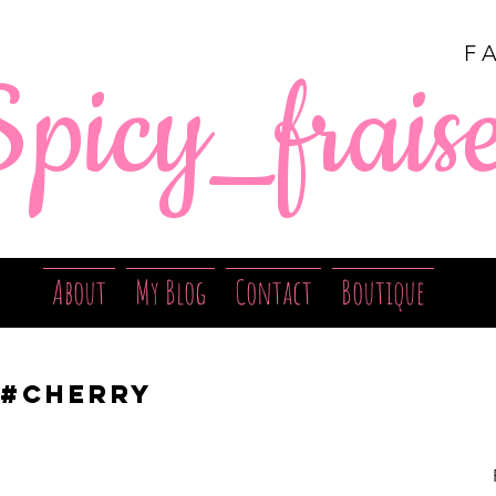
F
Spicy_frais
About
My Blog
Contact
Boutique
 #cherry