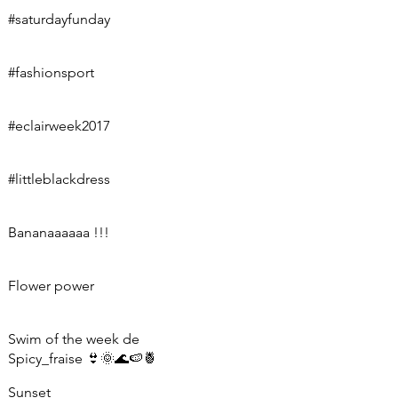
#saturdayfunday
#fashionsport
#eclairweek2017
#littleblackdress
Bananaaaaaa !!!
Flower power
Swim of the week de
Spicy_fraise 👙🌞🌊🍉🍍
Sunset