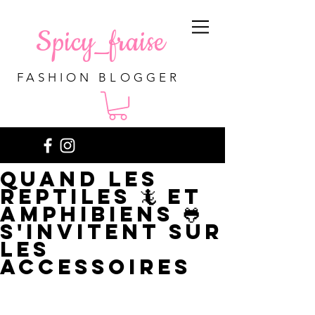
Spicy_fraise
FASHION BLOGGER
Quand les
reptiles 🦎 et
amphibiens 🐸
s'invitent sur
les
accessoires