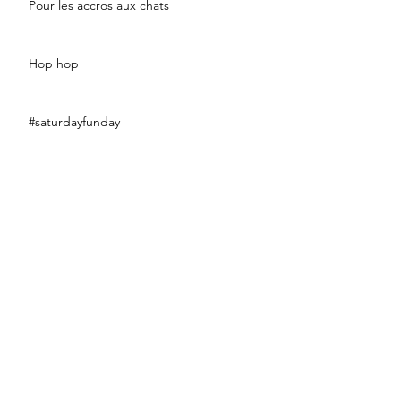
Pour les accros aux chats
Hop hop
#saturdayfunday
#fashionsport
#eclairweek2017
#littleblackdress
Bananaaaaaa !!!