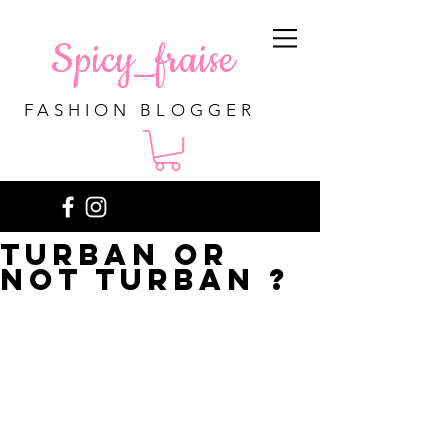
Spicy_fraise
FASHION BLOGGER
Turban or
not turban ?